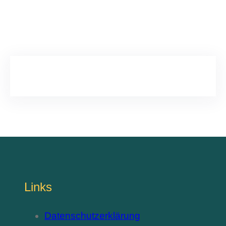
«
‹
von
2
›
»
Links
Datenschutzerklärung