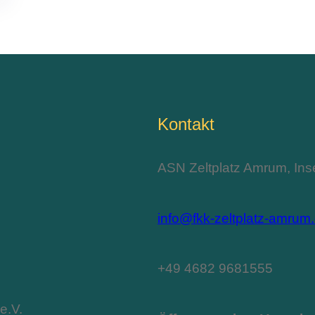
Kontakt
ASN Zeltplatz Amrum, Inse
info@fkk-zeltplatz-amrum
+49 4682 9681555
e.V.