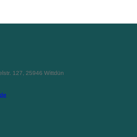
lstr. 127, 25946 Wittdün
.de